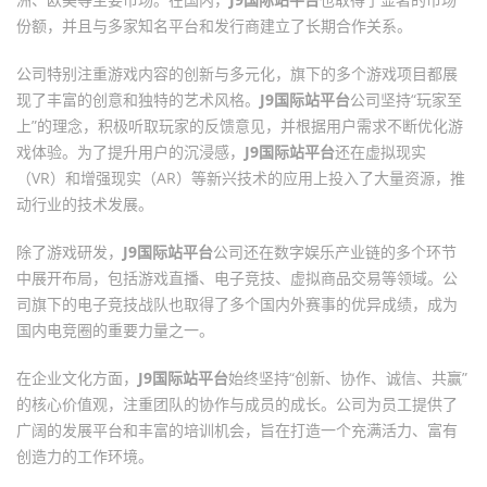
份额，并且与多家知名平台和发行商建立了长期合作关系。
公司特别注重游戏内容的创新与多元化，旗下的多个游戏项目都展
现了丰富的创意和独特的艺术风格。
J9国际站平台
公司坚持“玩家至
上”的理念，积极听取玩家的反馈意见，并根据用户需求不断优化游
戏体验。为了提升用户的沉浸感，
J9国际站平台
还在虚拟现实
（VR）和增强现实（AR）等新兴技术的应用上投入了大量资源，推
动行业的技术发展。
除了游戏研发，
J9国际站平台
公司还在数字娱乐产业链的多个环节
中展开布局，包括游戏直播、电子竞技、虚拟商品交易等领域。公
司旗下的电子竞技战队也取得了多个国内外赛事的优异成绩，成为
国内电竞圈的重要力量之一。
在企业文化方面，
J9国际站平台
始终坚持“创新、协作、诚信、共赢”
的核心价值观，注重团队的协作与成员的成长。公司为员工提供了
广阔的发展平台和丰富的培训机会，旨在打造一个充满活力、富有
创造力的工作环境。