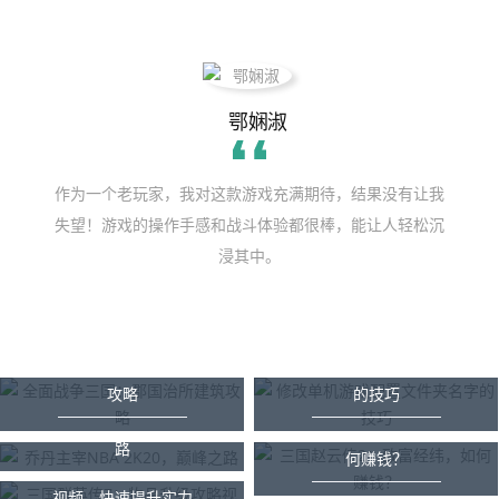
鄂娴淑
作为一个老玩家，我对这款游戏充满期待，结果没有让我
失望！游戏的操作手感和战斗体验都很棒，能让人轻松沉
浸其中。
全面战争三国：郡国治所建筑
修改单机游戏配置文件夹名字
攻略
的技巧
乔丹主宰NBA 2K20，巅峰之
三国赵云传2：致富经纬，如
2026-04-15 14:30:00
2026-04-13 14:52:02
路
何赚钱？
三国群英传7：物品升级攻略
视频，快速提升实力
2026-04-12 14:51:37